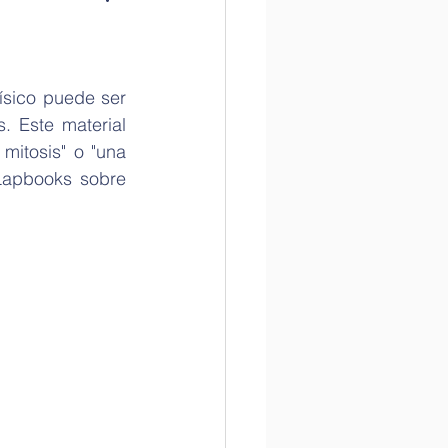
la Historia
sico puede ser 
. Este material 
itosis" o "una 
tame la ciencia
apbooks sobre 
Internacional