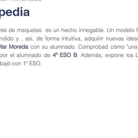
pedia
sostenible
Alimentación saludable
Pasaporte de Ciencia en 
avés de maquetas  es un hecho innegable. Un modelo fí
ido y , así, de forma intuitiva, adquirir nuevas ideas
Mar Moreda
 con su alumnado. Comprobad cómo "una m
en la cocina
Stop motion
Le coins des sciences
Cuén
 por el alumnado de 
4º ESO B
. Además, expone los L
abajó con 1º ESO.
kshop
Sala de exposiciones
Exposiciones anatomía
Encuentro con científicos
Noche Europea de los Investigadores
rtamento I+D+i
Taller de robótica
Paseo de la ciencia