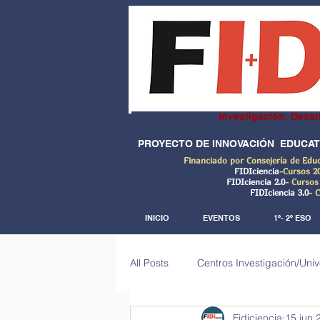
Investigación, Desar
PROYECTO DE INNOVACIÓN EDUCAT
Financiado por Consejería de Edu
FIDIciencia
-Cursos 2
FIDIciencia 2.0
- Cursos
FIDIciencia 3.0
- 
INICIO
EVENTOS
1º- 2º ESO
All Posts
Centros Investigación/Uni
Fidiciencia
15 jun 
Investigaciones de campo (Big dat