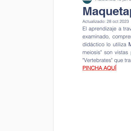
Maqueta
Actualizado:
28 oct 2023
Laboratorio en clase
Ciencia 
El aprendizaje a tr
examinado, comprend
didáctico lo utiliza 
Cantamos a la salud
Ciencia 
meiosis" son vistas
"Vertebrates" que tr
PINCHA AQUÍ
Visual thinking
Scientific wor
Día mujer y niña en la ciencia
Día del Medio Ambiente
Depa