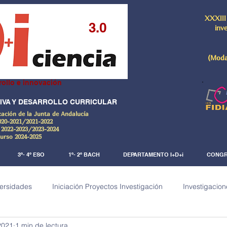
XXXIII
3.0
inv
(Moda
rollo e innovación
IVA Y DESARROLLO CURRICULAR
cación de la Junta de Andalucía
020-2021/2021-2022
 2022-2023/2023-2024
Curso 2024-2025
3º- 4º ESO
1º- 2º BACH
DEPARTAMENTO I+D+i
CONGR
versidades
Iniciación Proyectos Investigación
Investigacion
2021
1 min de lectura
a)
Investigaciones Documentales
De la ciencia al arte