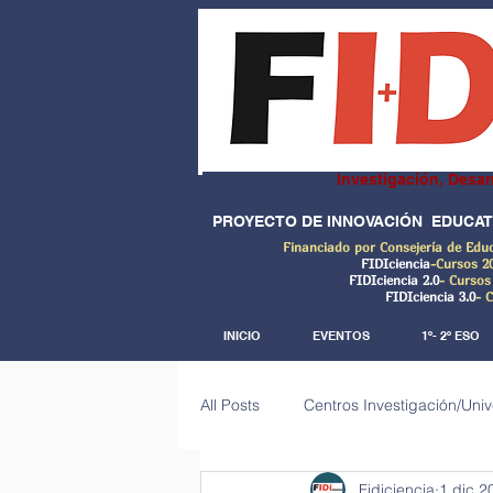
Investigación, Desar
PROYECTO DE INNOVACIÓN EDUCAT
Financiado por Consejería de Edu
FIDIciencia
-Cursos 2
FIDIciencia 2.0
- Cursos
FIDIciencia 3.0
- 
INICIO
EVENTOS
1º- 2º ESO
All Posts
Centros Investigación/Uni
Fidiciencia
1 dic 2
Investigaciones de campo (Big dat