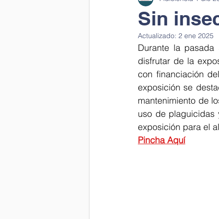
Sin inse
Actualizado:
2 ene 2025
Laboratorio en clase
Ciencia 
Durante la pasada 
disfrutar de la expo
con financiación del
Cantamos a la salud
Ciencia 
exposición se desta
mantenimiento de lo
uso de plaguicidas 
Visual thinking
Scientific wor
exposición para el 
Pincha Aquí
Día mujer y niña en la ciencia
Día del Medio Ambiente
Depa