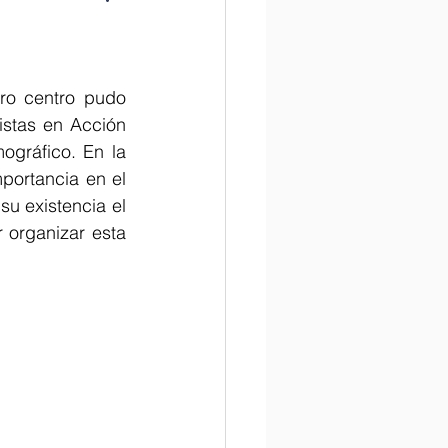
la Historia
o centro pudo 
stas en Acción 
ográfico. En la 
tame la ciencia
portancia en el 
 existencia el 
r organizar esta 
Internacional