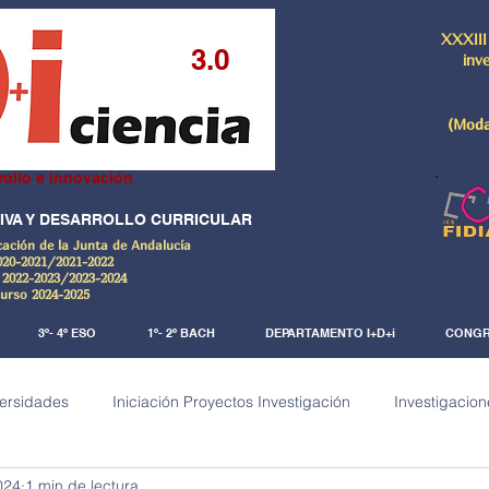
XXXIII
3.0
inv
(Moda
rollo e innovación
IVA Y DESARROLLO CURRICULAR
cación de la Junta de Andalucía
020-2021/2021-2022
 2022-2023/2023-2024
Curso 2024-2025
3º- 4º ESO
1º- 2º BACH
DEPARTAMENTO I+D+i
CONGR
versidades
Iniciación Proyectos Investigación
Investigacion
024
1 min de lectura
a)
Investigaciones Documentales
De la ciencia al arte