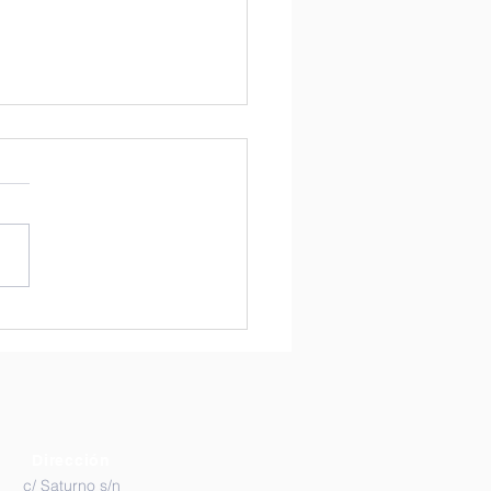
ICOLES
Dirección
c/ Saturno s/n