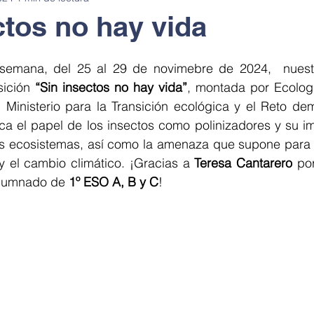
ctos no hay vida
sostenible
Alimentación saludable
Pasaporte de Ciencia en 
semana, del 25 al 29 de novimebre de 2024,  nuestr
sición 
“Sin insectos no hay vida”
, montada por Ecologi
 Ministerio para la Transición ecológica y el Reto dem
en la cocina
Stop motion
Le coins des sciences
Cuén
ca el papel de los insectos como polinizadores y su im
s ecosistemas, así como la amenaza que supone para su
y el cambio climático. ¡Gracias a 
Teresa Cantarero
 po
kshop
Sala de exposiciones
Exposiciones anatomía
alumnado de 
1º ESO A, B y C
!
Encuentro con científicos
Noche Europea de los Investigadores
rtamento I+D+i
Taller de robótica
Paseo de la ciencia