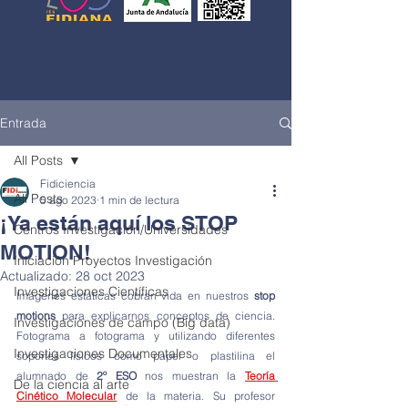
Entrada
All Posts
Fidiciencia
All Posts
5 ago 2023
1 min de lectura
¡Ya están aquí los STOP
Centros Investigación/Universidades
MOTION!
Iniciación Proyectos Investigación
Actualizado:
28 oct 2023
Investigaciones Científicas
Imágenes estáticas cobran vida en nuestros 
stop 
motions
 para explicarnos conceptos de ciencia. 
Investigaciones de campo (Big data)
Fotograma a fotograma y utilizando diferentes 
Investigaciones Documentales
soportes físicos como papel o plastilina el 
alumnado de 
2º ESO
 nos muestran la 
Teoría 
De la ciencia al arte
Cinético Molecular
 de la materia. Su profesor 