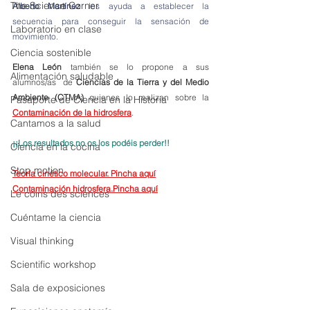
The Science Corner
Alberto Martínez
 les ayuda a establecer la 
secuencia para conseguir la sensación de 
Laboratorio en clase
movimiento. 
Ciencia sostenible
Elena León
 también se lo propone a sus 
Alimentación saludable
alumnos/as  de 
Ciencias de la Tierra y del Medio 
Ambiente (CTMA)
 quienes lo realizan sobre la 
Pasaporte de Ciencia en la Historia
Contaminación de la hidrosfera
.
Cantamos a la salud
¡¡Los resultados no os los podéis perder!!
Ciencia en la cocina
Stop motion
Teoría cinético molecular. Pincha aquí
Contaminación hidrosfera.Pincha aquí
Le coins des sciences
Cuéntame la ciencia
Visual thinking
Scientific workshop
Sala de exposiciones