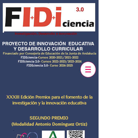
3.0
Investigación, Desarrollo e innovación
PROYECTO DE INNOVACIÓN EDUCATIVA
Y DESARROLLO CURRICULAR
Financiado por Consejería de Educación de la Junta de Andalucía
FIDIciencia
-Cursos
2020-2021
/2021-2022
FIDIciencia 2.0
- Cursos
2022-2023
/2023-2024
FIDIciencia 3.0
- Curso
2024-2025
XXXIII Edición Premios para el fomento de la
investigación y la innovación educativa
SEGUNDO PREMIO
(Modalidad Antonio Domínguez Ortiz)