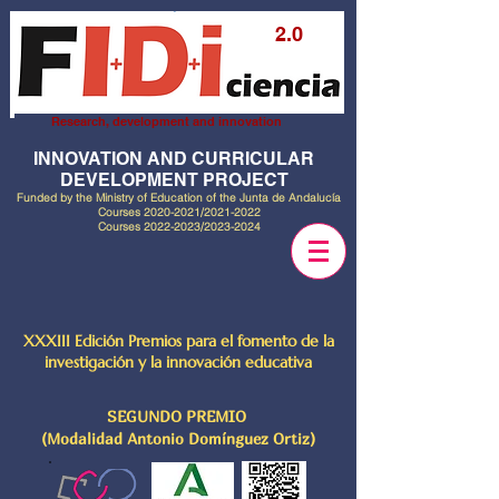
2.0
Research, development and innovation
INNOVATION AND CURRICULAR
DEVELOPMENT PROJECT
Funded by the Ministry of Education of the Junta de Andalucía
Courses
2020-2021
/2021-2022
Courses
2022-2023
/2023-2024
XXXIII Edición Premios para el fomento de la
investigación y la innovación educativa
SEGUNDO PREMIO
(Modalidad Antonio Domínguez Ortiz)